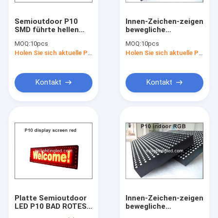
Semioutdoor P10
Innen-Zeichen-zeigen
SMD führte hellen
bewegliche
weißen Schaukasten
Nachrichtenanzeigetemp
MOQ:
10pcs
MOQ:
10pcs
des Moduls
und -zeit P10 SMD
Holen Sie sich aktuelle Preis
Holen Sie sich aktuelle Preis
320*160mm
RGB LED Matrix-
32*16pixels 5V für
Anzeigen-Modul SMD
Werbebotschaft
farbenreiches LED an
Kontakt
Kontakt
Platte Semioutdoor
Innen-Zeichen-zeigen
LED P10 BAD ROTES
bewegliche
LED Modul der Pixel
Nachrichtenanzeigetemp