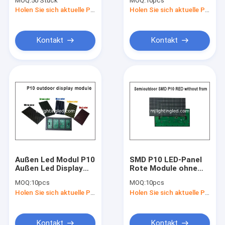
MOQ:
50 Stück
MOQ:
10pcs
32*32 Pixel für
Lichtgrün Für LED-
Holen Sie sich aktuelle Preis
Holen Sie sich aktuelle Preis
Bildschirm
Display
Kontakt
Kontakt
Außen Led Modul P10
SMD P10 LED-Panel
Home
Außen Led Display
Rote Module ohne
Modul 320*160mm
Rahmen auf der
MOQ:
10pcs
MOQ:
10pcs
P10 Led Modul Rot
Rückseite
Products
Holen Sie sich aktuelle Preis
Holen Sie sich aktuelle Preis
Grün Blau Gelb Weiß
320*160mm
32*16Pixel 5V für
Werbebotschaft
About Us
Kontakt
Kontakt