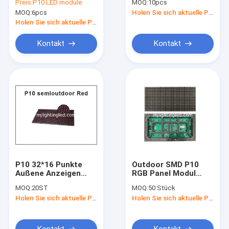
Preis:
P10 LED module
MOQ:
10pcs
32*16 P10 LED
und -zeit P10 SMD
MOQ:
6pcs
Holen Sie sich aktuelle Preis
Module 320*160mm
RGB LED Matrix-
Anzeigen-Modul SMD
Holen Sie sich aktuelle Preis
farbenreiches LED an
Kontakt
Kontakt
P10 32*16 Punkte
Outdoor SMD P10
Außene Anzeigen
RGB Panel Modul
320*160mm P10 LED-
1/4Scanning
MOQ:
20ST
MOQ:
50 Stück
Anzeigetafel Licht
320*160mm 32*16
Holen Sie sich aktuelle Preis
Holen Sie sich aktuelle Preis
Text Laufende
Punkte Werbefläche
Nachricht Werbetafel
für digitale Anzeigen
Kontakt
Kontakt