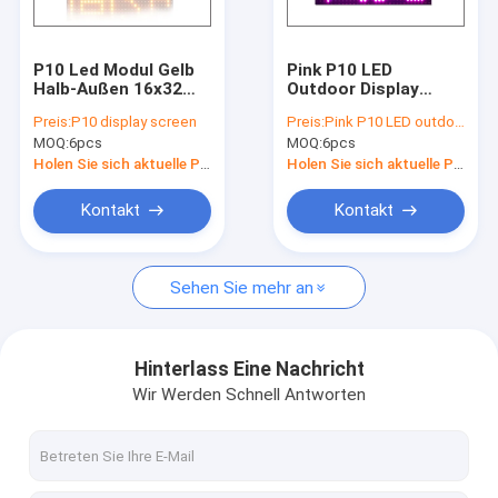
Hohe Leistung führte Beleuchtungen
LED-Neon
P10 Led Modul Gelb
Pink P10 LED
Halb-Außen 16x32
Outdoor Display
LED-Instrumententafel-Leuchte
Hub12 Led Panel -
Modul 32X16 Matrix
Preis:
P10 display screen
Preis:
Pink P10 LED outdoor
P10 Gelb Led Display
320*160mm
MOQ:
6pcs
MOQ:
6pcs
Modul
Wasserdicht Für P10
geführte Leuchtröhre
Lila Pink LED
Holen Sie sich aktuelle Preis
Holen Sie sich aktuelle Preis
Scrolling Screen
Produkt aktualisieren
Kontakt
Kontakt
Sehen Sie mehr an
Hinterlass Eine Nachricht
Wir Werden Schnell Antworten